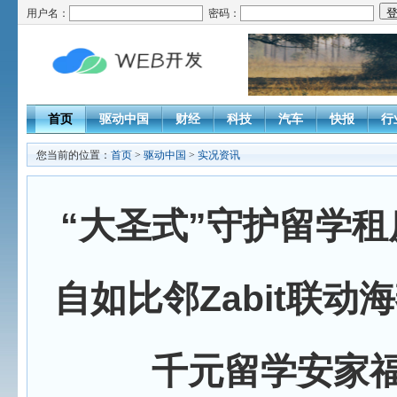
用户名：
密码：
首页
驱动中国
财经
科技
汽车
快报
行
您当前的位置：
首页
>
驱动中国
>
实况资讯
“大圣式”守护留学
自如比邻Zabit联动
千元留学安家